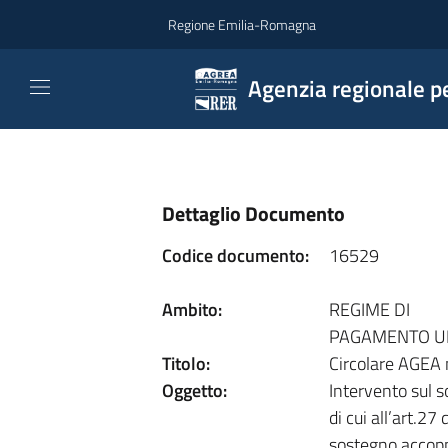
Vai al contenuto
Regione Emilia-Romagna
Agenzia regionale pe
Dettaglio Documento
Codice documento:
16529
Ambito:
REGIME DI
PAGAMENTO U
Titolo:
Circolare AGEA
Oggetto:
Intervento sul s
di cui all’art.2
sostegno accoppi