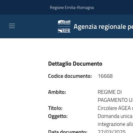
Vai al contenuto
Regione Emilia-Romagna
Agenzia regionale pe
Dettaglio Documento
Codice documento:
16668
Ambito:
REGIME DI
PAGAMENTO U
Titolo:
Circolare AGEA
Oggetto:
Domanda unica 
integrazione al
Data documento:
27/03/2025