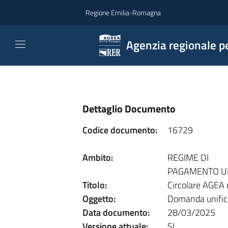
Vai al contenuto
Regione Emilia-Romagna
Agenzia regionale pe
Dettaglio Documento
Codice documento:
16729
Ambito:
REGIME DI
PAGAMENTO U
Titolo:
Circolare AGEA
Oggetto:
Domanda unific
Data documento:
28/03/2025
Versione attuale:
SI