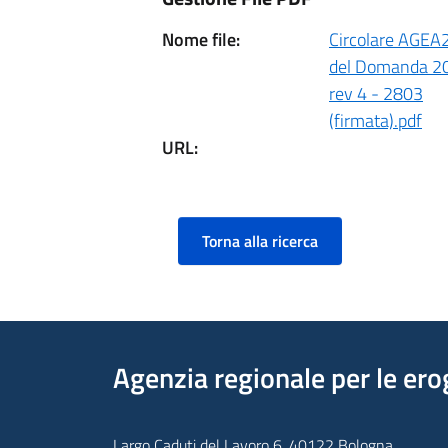
Nome file:
Circolare AGEA
del Domanda 2
rev 4 - 2803
(firmata).pdf
URL:
Torna alla ricerca
Agenzia regionale per le ero
Largo Caduti del Lavoro 6, 40122 Bologna