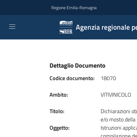
Vai al contenuto
Regione Emilia-Romagna
Agenzia regionale pe
Dettaglio Documento
Codice documento:
18070
Ambito:
VITIVINICOLO
Titolo:
Dichiarazioni ob
e/o mosto della
Oggetto:
Istruzioni appli
compilazione del