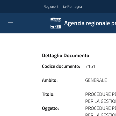
Vai al contenuto
Regione Emilia-Romagna
Agenzia regionale pe
Dettaglio Documento
Codice documento:
7161
Ambito:
GENERALE
Titolo:
PROCEDURE PER
PER LA GESTI
Oggetto:
PROCEDURE PER
PER LA GESTIO