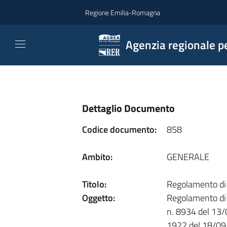
Vai al contenuto
Regione Emilia-Romagna
Agenzia regionale pe
Dettaglio Documento
Codice documento:
858
Ambito:
GENERALE
Titolo:
Regolamento di 
Oggetto:
Regolamento di 
n. 8934 del 13/
1922 del 18/09/