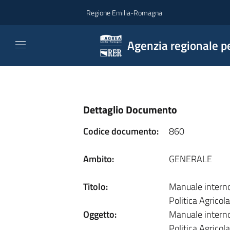
Vai al contenuto
Regione Emilia-Romagna
Agenzia regionale pe
Dettaglio Documento
Codice documento:
860
Ambito:
GENERALE
Titolo:
Manuale interno
Politica Agrico
Oggetto:
Manuale interno
Politica Agrico